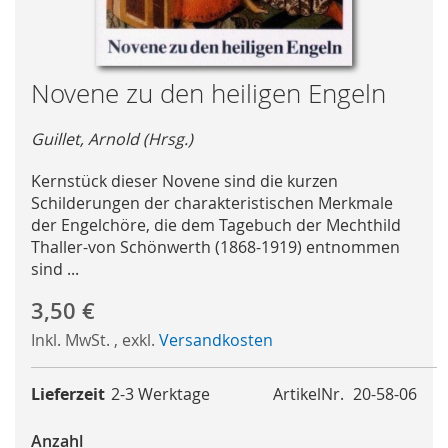
Skip
Novene zu den heiligen Engeln
to
the
Guillet, Arnold (Hrsg.)
beginning
of
Kernstück dieser Novene sind die kurzen
the
Schilderungen der charakteristischen Merkmale
images
der Engelchöre, die dem Tagebuch der Mechthild
gallery
Thaller-von Schönwerth (1868-1919) entnommen
sind ...
3,50 €
Inkl. MwSt.
,
exkl.
Versandkosten
Lieferzeit
2-3 Werktage
ArtikelNr.
20-58-06
Anzahl