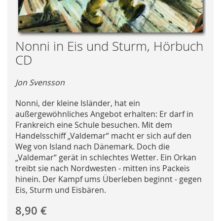
Skip
Nonni in Eis und Sturm, Hörbuch
to
CD
the
beginning
Jon Svensson
of
the
Nonni, der kleine Isländer, hat ein
images
außergewöhnliches Angebot erhalten: Er darf in
gallery
Frankreich eine Schule besuchen. Mit dem
Handelsschiff „Valdemar“ macht er sich auf den
Weg von Island nach Dänemark. Doch die
„Valdemar“ gerät in schlechtes Wetter. Ein Orkan
treibt sie nach Nordwesten - mitten ins Packeis
hinein. Der Kampf ums Überleben beginnt - gegen
Eis, Sturm und Eisbären.
8,90 €