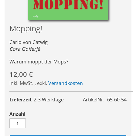
Skip
Mopping!
to
the
Carlo von Catwig
beginning
Cora Gofferjé
of
the
Warum moppt der Mops?
images
gallery
12,00 €
Inkl. MwSt.
,
exkl.
Versandkosten
Lieferzeit
2-3 Werktage
ArtikelNr.
65-60-54
Anzahl