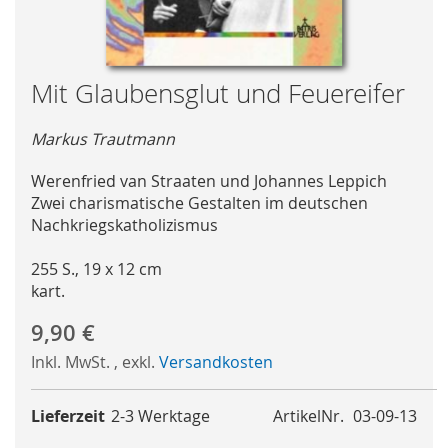
Skip
Mit Glaubensglut und Feuereifer
to
the
Markus Trautmann
beginning
of
Werenfried van Straaten und Johannes Leppich
the
Zwei charismatische Gestalten im deutschen
images
Nachkriegskatholizismus
gallery
255 S., 19 x 12 cm
kart.
9,90 €
Inkl. MwSt.
,
exkl.
Versandkosten
Lieferzeit
2-3 Werktage
ArtikelNr.
03-09-13