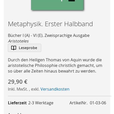
Skip
Metaphysik. Erster Halbband
to
the
Bücher I (A) - VI (E). Zweisprachige Ausgabe
beginning
Aristoteles
of
Leseprobe
the
images
Durch den Heiligen Thomas von Aquin wurde die
gallery
aristotelische Philosophie christlich gemacht, um
so über alle Zeiten hinaus bewahrt zu werden.
29,90 €
Inkl. MwSt.
,
exkl.
Versandkosten
Lieferzeit
2-3 Werktage
ArtikelNr.
01-03-06