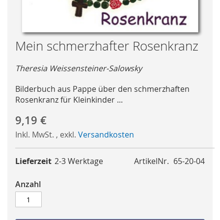
Skip
Mein schmerzhafter Rosenkranz
to
the
Theresia Weissensteiner-Salowsky
beginning
of
Bilderbuch aus Pappe über den schmerzhaften
the
Rosenkranz für Kleinkinder ...
images
gallery
9,19 €
Inkl. MwSt.
,
exkl.
Versandkosten
Lieferzeit
2-3 Werktage
ArtikelNr.
65-20-04
Anzahl