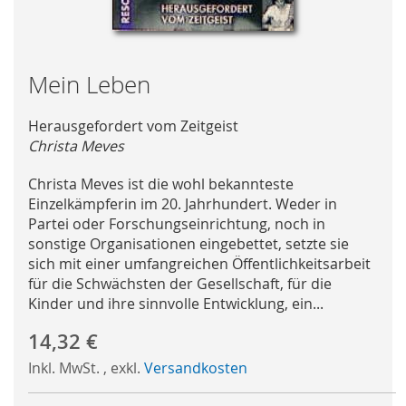
Skip
Mein Leben
to
the
Herausgefordert vom Zeitgeist
beginning
Christa Meves
of
the
Christa Meves ist die wohl bekannteste
images
Einzelkämpferin im 20. Jahrhundert. Weder in
gallery
Partei oder Forschungseinrichtung, noch in
sonstige Organisationen eingebettet, setzte sie
sich mit einer umfangreichen Öffentlichkeitsarbeit
für die Schwächsten der Gesellschaft, für die
Kinder und ihre sinnvolle Entwicklung, ein...
14,32 €
Inkl. MwSt.
,
exkl.
Versandkosten