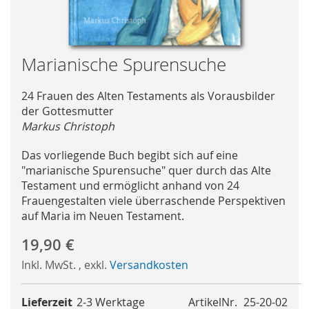
Skip
Marianische Spurensuche
to
the
24 Frauen des Alten Testaments als Vorausbilder
beginning
der Gottesmutter
of
Markus Christoph
the
images
Das vorliegende Buch begibt sich auf eine
gallery
"marianische Spurensuche" quer durch das Alte
Testament und ermöglicht anhand von 24
Frauengestalten viele überraschende Perspektiven
auf Maria im Neuen Testament.
19,90 €
Inkl. MwSt.
,
exkl.
Versandkosten
Lieferzeit
2-3 Werktage
ArtikelNr.
25-20-02