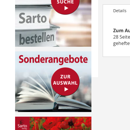
to
Details
the
beginning
of
Zum Au
the
28 Seit
images
gehefte
gallery