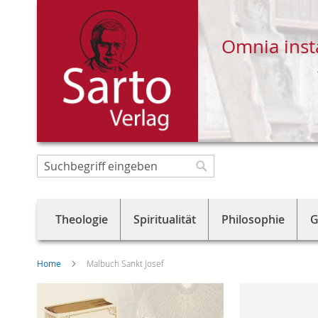
Omnia inst
Direkt
zum
Suche
Suche
Inhalt
Theologie
Spiritualität
Philosophie
G
Home
Malbuch Sankt Josef
Skip
to