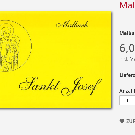
Mal
Malbuc
6,0
Inkl. 
Lieferz
Anzahl
ZU