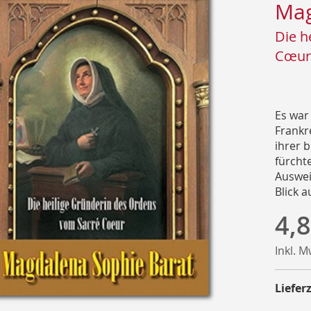
Mag
Die h
Cœur
Es war
Frankr
ihrer 
fürcht
Auswei
Blick a
4,8
Inkl. 
Lieferz