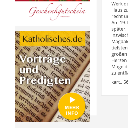
Werk de
Haus zu
recht u
Am 19. 
später,
inzwisc
Magdale
tiefste
großen 
Herzen 
Möge de
zu entf
kart., 5