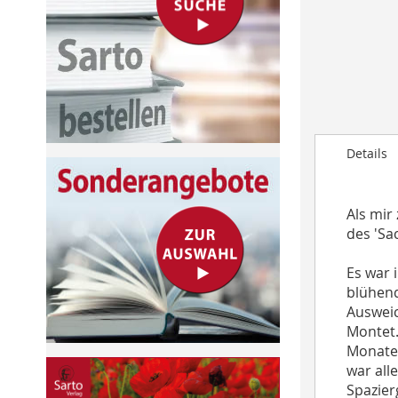
to
the
beginning
of
the
images
gallery
Details
Als mir
des 'Sa
Es war 
blühend
Ausweic
Montet.
Monate 
war all
Spazier