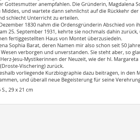
r Gottesmutter anempfahlen. Die Gründerin, Magdalena Sop
 Middes, und wartete dann sehnlichst auf die Rückkehr de
nd schlecht Unterricht zu erteilen.
Dezember 1830 nahm die Ordensgründerin Abschied von ihren
 am 25. September 1931, kehrte sie nochmals dahin zurück, 
hen fertiggestellten Haus von Montet überzusiedeln.
na Sophia Barat, deren Namen mir also schon seit 50 Jahren 
n Wesen verborgen und unverstanden. Sie steht aber, so gl
Herz-Jesu-Mystikerinnen der Neuzeit, wie der hl. Margaret
(Droste-Vischering) zurück.
shalb vorliegende Kurzbiographie dazu beitragen, in den M
lammen, und überall neue Begeisterung für seine Verehrun
6 S., 29 x 21 cm