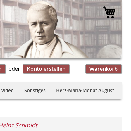
Mein 
n
Konto erstellen
Warenkorb
 Video
Sonstiges
Herz-Mariä-Monat August
Heinz Schmidt