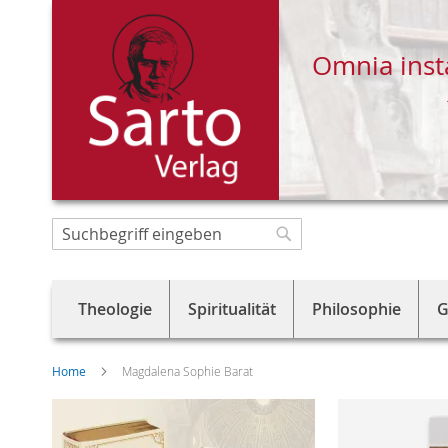
Omnia inst
Direkt
zum
Suche
Suche
Inhalt
Theologie
Spiritualität
Philosophie
G
Home
Magdalena Sophie Barat
Skip
to