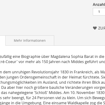
Anzahl
ZU
Mehr Informationen
 zufällig eine Biographie über Magdalena Sophia Barat in die 
cré-Coeur' vor mehr als 150 Jahren nach Middes geführt und 
in dem unruhigen Revolutionsjahr 1830 in Frankreich, als M
en jungen Ordensgemeinschaft in der Heimat fürchtete. Si
hungsmöglichkeiten im Ausland, und richtete ihren Blick auf
 Da aber hier noch größere bauliche Veränderungen vorge
das nahegelegene 'Schloß' Middes. Am 10. November 1830 er
es sehr beengt, für 24 Personen viel zu klein. Um sich Bew
gänge in die Umgebung. Eine einsame Waldkapelle zog die S