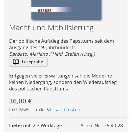
Skip
Macht und Mobilisierung
to
the
Der politische Aufstieg des Papsttums seit dem
beginning
Ausgang des 19. Jahrhunderts
of
Barbato, Mariano / Heid, Stefan (Hrsg.)
the
Leseprobe
images
gallery
Entgegen vieler Erwartungen sah die Moderne
keinen Niedergang, sondern den Wiederaufstieg
des politischen Papsttums ...
36,00 €
Inkl. MwSt.
,
exkl.
Versandkosten
Lieferzeit
2-3 Werktage
ArtikelNr.
25-40-28