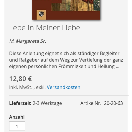
Skip
Lebe in Meiner Liebe
to
the
M. Margareta Sr.
beginning
of
Diese Anleitung eignet sich als ständiger Begleiter
the
und Ratgeber auf dem Weg zur Vertiefung der ganz
images
eigenen persönlichen Frömmigkeit und Heilung ...
gallery
12,80 €
Inkl. MwSt.
,
exkl.
Versandkosten
Lieferzeit
2-3 Werktage
ArtikelNr.
20-20-63
Anzahl