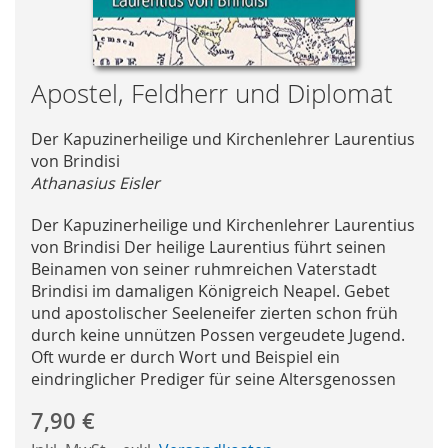
Skip
Apostel, Feldherr und Diplomat
to
the
Der Kapuzinerheilige und Kirchenlehrer Laurentius
beginning
von Brindisi
of
Athanasius Eisler
the
images
Der Kapuzinerheilige und Kirchenlehrer Laurentius
gallery
von Brindisi Der heilige Laurentius führt seinen
Beinamen von seiner ruhmreichen Vaterstadt
Brindisi im damaligen Königreich Neapel. Gebet
und apostolischer Seeleneifer zierten schon früh
durch keine unnützen Possen vergeudete Jugend.
Oft wurde er durch Wort und Beispiel ein
eindringlicher Prediger für seine Altersgenossen
7,90 €