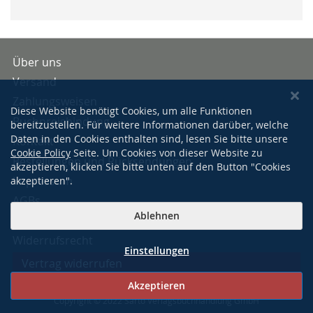
Über uns
Versand
Zahlungsweisen
Diese Website benötigt Cookies, um alle Funktionen
Buchpreisbindung
bereitzustellen. Für weitere Informationen darüber, welche
Daten in den Cookies enthalten sind, lesen Sie bitte unsere
Kontakt
Cookie Policy
Seite. Um Cookies von dieser Website zu
Bestellungen und Rücksendungen
akzeptieren, klicken Sie bitte unten auf den Button "Cookies
Impressum
akzeptieren".
AGBs
Ablehnen
Datenschutzerklärung
Widerrufsrecht
Einstellungen
Vertrag widerrufen
Akzeptieren
Copyright © 2022 Sarto Verlagsbuchhandlung GmbH