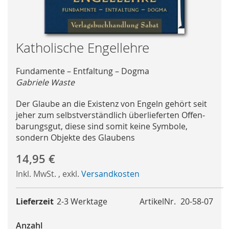
Skip
Katholische Engellehre
to
the
Fundamente – Entfaltung – Dogma
beginning
Gabriele Waste
of
the
Der Glaube an die Existenz von Engeln gehört seit
images
jeher zum selbstverständlich überlieferten Offen­
gallery
barungsgut, diese sind somit keine Symbole,
sondern Objekte des Glaubens
14,95 €
Inkl. MwSt.
,
exkl.
Versandkosten
Lieferzeit
2-3 Werktage
ArtikelNr.
20-58-07
Anzahl