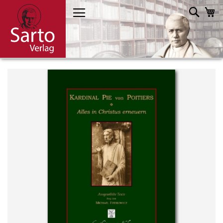
Direkt
Such
M
zum
Inhalt
Skip
to
the
end
of
the
images
gallery