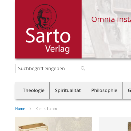
Omnia inst
Direkt
zum
Suche
Suche
Inhalt
Theologie
Spiritualität
Philosophie
G
Home
Kalebs Lamm
Skip
to