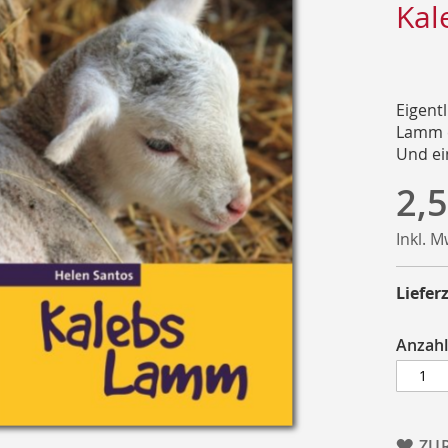
Kal
Eigent
Lamm e
Und ein
2,5
Inkl. 
Lieferz
Anzahl
ZU