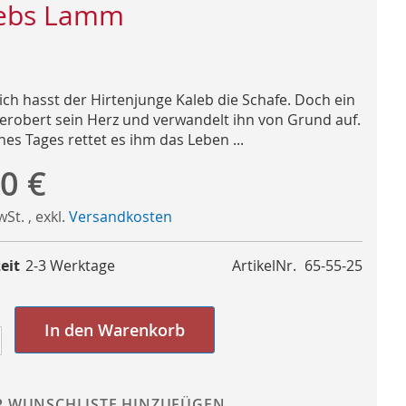
ebs Lamm
lich hasst der Hirtenjunge Kaleb die Schafe. Doch ein
robert sein Herz und verwandelt ihn von Grund auf.
es Tages rettet es ihm das Leben ...
0 €
MwSt.
,
exkl.
Versandkosten
eit
2-3 Werktage
ArtikelNr.
65-55-25
In den Warenkorb
R WUNSCHLISTE HINZUFÜGEN