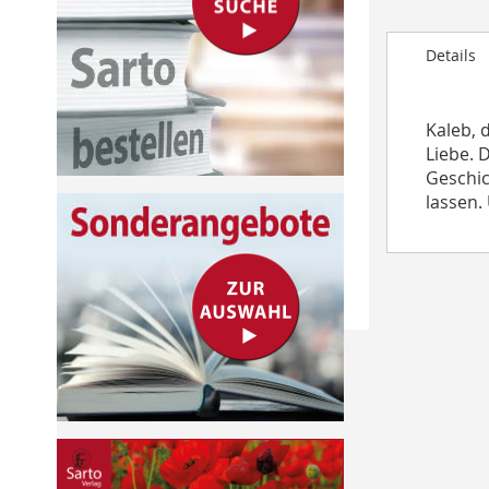
to
the
Details
beginning
of
the
Kaleb, 
images
Liebe. 
gallery
Geschic
lassen.