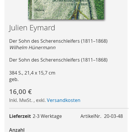
Skip
Julien Eymard
to
the
Der Sohn des Scherenschleifers (1811–1868)
beginning
Wilhelm Hünermann
of
the
Der Sohn des Scherenschleifers (1811–1868)
images
gallery
384 S., 21,4 x 15,7 cm
geb.
16,00 €
Inkl. MwSt.
,
exkl.
Versandkosten
Lieferzeit
2-3 Werktage
ArtikelNr.
20-03-48
Anzahl