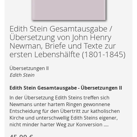
Skip
Edith Stein Gesamtausgabe /
to
Übersetzung von John Henry
the
Newman, Briefe und Texte zur
beginning
ersten Lebenshälfte (1801-1845)
of
the
images
Übersetzungen II
gallery
Edith Stein
Edith Stein Gesamtausgabe - Übersetzungen II
In der Übersetzung Edith Steins treffen sich
Newmans unter hartem Ringen gewonnene
Entscheidung für den Übertritt zur katholischen
Kirche und unterschwellig Edith Steins eigener,
nicht minder harter Weg zur Konversion ....