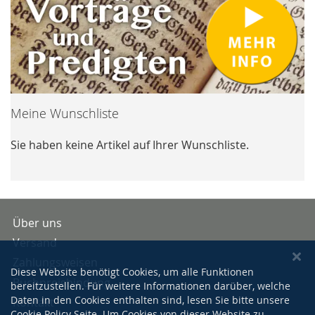
Meine Wunschliste
Sie haben keine Artikel auf Ihrer Wunschliste.
Über uns
Versand
Zahlungsweisen
Diese Website benötigt Cookies, um alle Funktionen
Buchpreisbindung
bereitzustellen. Für weitere Informationen darüber, welche
Daten in den Cookies enthalten sind, lesen Sie bitte unsere
Kontakt
Cookie Policy
Seite. Um Cookies von dieser Website zu