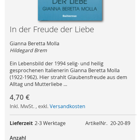
Skip
In der Freude der Liebe
to
the
Gianna Beretta Molla
beginning
Hildegard Brem
of
the
Ein Lebensbild der 1994 selig- und heilig
images
gesprochenen Italienerin Gianna Beretta Molla
gallery
(1922-1962). Hier strahlt Glaubensfreude aus dem
Alltag und Mutterliebe ...
4,70 €
Inkl. MwSt.
,
exkl.
Versandkosten
Lieferzeit
2-3 Werktage
ArtikelNr.
20-20-89
Anzahl