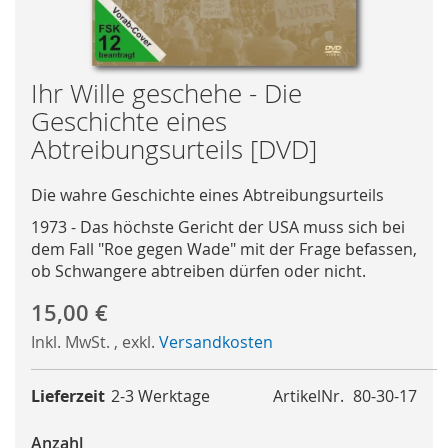
Skip
Ihr Wille geschehe - Die
to
Geschichte eines
the
Abtreibungsurteils [DVD]
beginning
of
Die wahre Geschichte eines Abtreibungsurteils
the
images
1973 - Das höchste Gericht der USA muss sich bei
gallery
dem Fall "Roe gegen Wade" mit der Frage befassen,
ob Schwangere abtreiben dürfen oder nicht.
15,00 €
Inkl. MwSt.
,
exkl.
Versandkosten
Lieferzeit
2-3 Werktage
ArtikelNr.
80-30-17
Anzahl