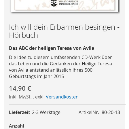
Skip
Ich will dein Erbarmen besingen -
to
Hörbuch
the
beginning
Das ABC der heiligen Teresa von Avila
of
the
Die Idee zu diesem umfassenden CD-Werk über
images
das Leben und die Gedanken der Heilige Teresa
gallery
von Avila entstand anlässlich ihres 500.
Geburtstags im Jahr 2015
14,90 €
Inkl. MwSt.
,
exkl.
Versandkosten
Lieferzeit
2-3 Werktage
ArtikelNr.
80-20-13
Anzahl