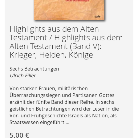
Skip
Highlights aus dem Alten
to
Testament / Highlights aus dem
the
Alten Testament (Band V):
beginning
Krieger, Helden, Könige
of
the
images
Sechs Betrachtungen
gallery
Ulrich Filler
Von starken Frauen, militärischen
Überraschungssiegen und Partisanen Gottes
erzählt der fünfte Band dieser Reihe. In sechs
geistlichen Betrachtungen wird der Leser in die
Vor- und Frühgeschichte Israels als Nation, als
Staatswesen eingeführt ...
5,00 €