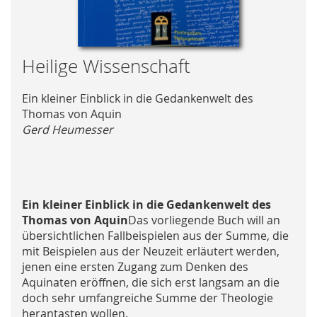
Skip
Heilige Wissenschaft
to
the
Ein kleiner Einblick in die Gedankenwelt des
beginning
Thomas von Aquin
of
Gerd Heumesser
the
images
gallery
Ein kleiner Einblick in die Gedankenwelt des
Thomas von Aquin
Das vorliegende Buch will an
übersichtlichen Fallbeispielen aus der Summe, die
mit Beispielen aus der Neuzeit erläutert werden,
jenen eine ersten Zugang zum Denken des
Aquinaten eröffnen, die sich erst langsam an die
doch sehr umfangreiche Summe der Theologie
herantasten wollen.