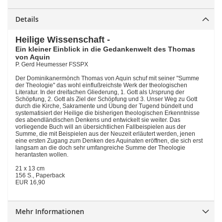
Details
Heilige Wissenschaft -
Ein kleiner Einblick in die Gedankenwelt des Thomas
von Aquin
P. Gerd Heumesser FSSPX
Der Dominikanermönch Thomas von Aquin schuf mit seiner "Summe
der Theologie" das wohl einflußreichste Werk der theologischen
Literatur. In der dreifachen Gliederung, 1. Gott als Ursprung der
Schöpfung, 2. Gott als Ziel der Schöpfung und 3. Unser Weg zu Gott
durch die Kirche, Sakramente und Übung der Tugend bündelt und
systematisiert der Heilige die bisherigen theologischen Erkenntnisse
des abendländischen Denkens und entwickelt sie weiter. Das
vorliegende Buch will an übersichtlichen Fallbeispielen aus der
Summe, die mit Beispielen aus der Neuzeit erläutert werden, jenen
eine ersten Zugang zum Denken des Aquinaten eröffnen, die sich erst
langsam an die doch sehr umfangreiche Summe der Theologie
herantasten wollen.
21 x 13 cm
156 S., Paperback
EUR 16,90
Mehr Informationen