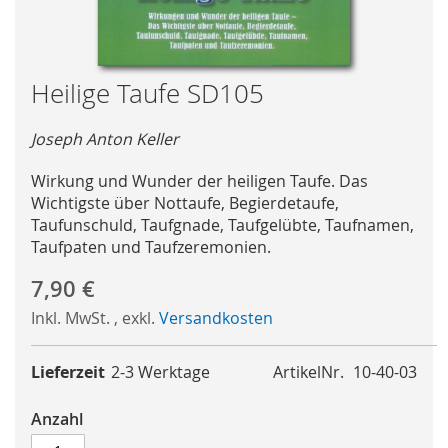
Skip
Heilige Taufe SD105
to
the
Joseph Anton Keller
beginning
of
Wirkung und Wunder der heiligen Taufe. Das
the
Wichtigste über Nottaufe, Begierdetaufe,
images
Taufunschuld, Taufgnade, Taufgelübte, Taufnamen,
gallery
Taufpaten und Taufzeremonien.
7,90 €
Inkl. MwSt.
,
exkl.
Versandkosten
Lieferzeit
2-3 Werktage
ArtikelNr.
10-40-03
Anzahl