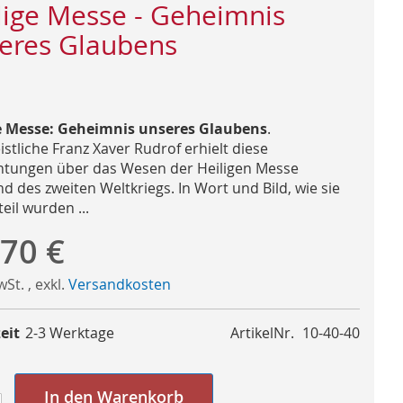
lige Messe - Geheimnis
eres Glaubens
e Messe: Geheimnis unseres Glaubens
.
stliche Franz Xaver Rudrof erhielt diese
htungen über das Wesen der Heiligen Messe
d des zweiten Weltkriegs. In Wort und Bild, wie sie
eil wurden ...
,70 €
MwSt.
,
exkl.
Versandkosten
eit
2-3 Werktage
ArtikelNr.
10-40-40
In den Warenkorb