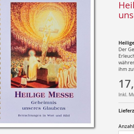
Hei
uns
Heilig
Der Gei
Erleuc
währen
ihm zut
17
Inkl. 
Lieferz
Anzahl