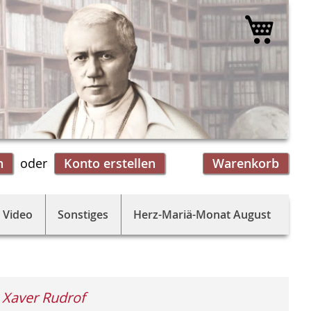
Mein 
n
Konto erstellen
Warenkorb
 Video
Sonstiges
Herz-Mariä-Monat August
 Xaver Rudrof