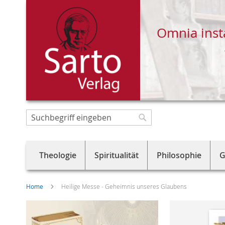
Omnia inst
Direkt
zum
Suche
Suche
Inhalt
Theologie
Spiritualität
Philosophie
G
Home
Heilige Messe - Geheimnis unseres Glaubens
Skip
to