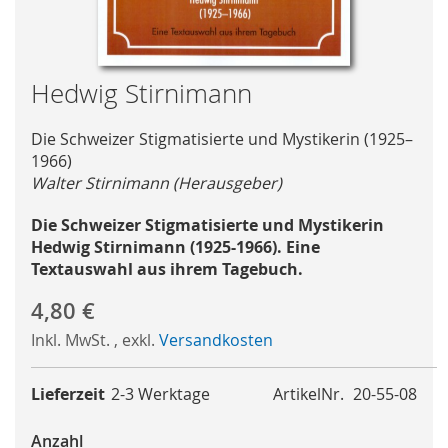
Skip
Hedwig Stirnimann
to
the
Die Schweizer Stigmatisierte und Mystikerin (1925–
beginning
1966)
of
Walter Stirnimann (Herausgeber)
the
images
Die Schweizer Stigmatisierte und Mystikerin
gallery
Hedwig Stirnimann (1925-1966). Eine
Textauswahl aus ihrem Tagebuch.
4,80 €
Inkl. MwSt.
,
exkl.
Versandkosten
Lieferzeit
2-3 Werktage
ArtikelNr.
20-55-08
Anzahl