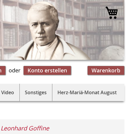
Mein 
n
Konto erstellen
Warenkorb
 Video
Sonstiges
Herz-Mariä-Monat August
 Leonhard Goffine