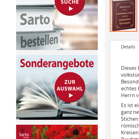
Skip
to
Details
the
beginning
of
Dieses 
the
volkstü
images
Besonde
gallery
echtes 
Herrn v
Es ist 
ganz ne
Stichen
römisch
Kreisen