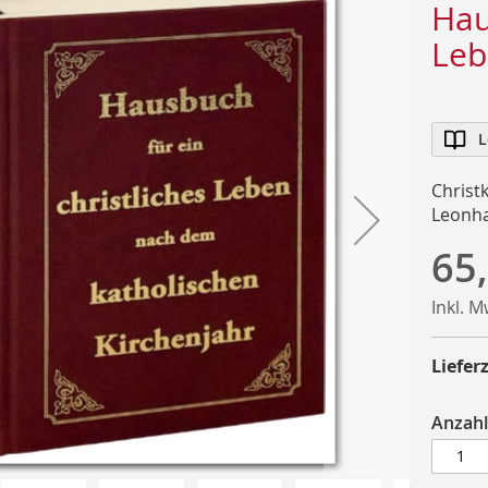
Hau
Leb
L
Christ
Leonha
65
Inkl. 
Lieferz
Anzahl