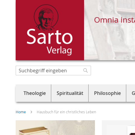
Omnia inst
Direkt
zum
Suche
Suche
Inhalt
Theologie
Spiritualität
Philosophie
G
Home
Hausbuch für ein christliches Leben
Skip
to