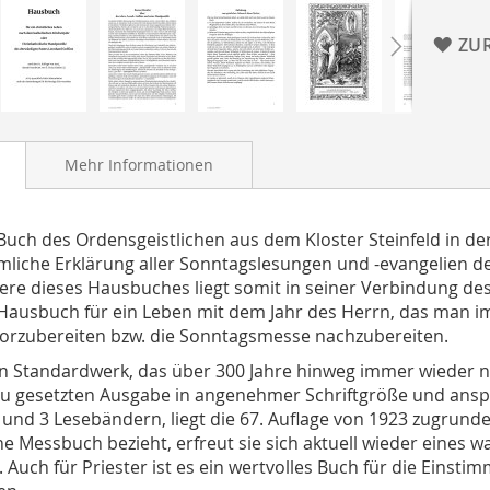
ZU
Mehr Informationen
Buch des Ordensgeistlichen aus dem Kloster Steinfeld in der E
mliche Erklärung aller Sonntagslesungen und -evangelien 
re dieses Hausbuches liegt somit in seiner Verbindung des
Hausbuch für ein Leben mit dem Jahr des Herrn, das man 
orzubereiten bzw. die Sonntagsmesse nachzubereiten.
ein Standardwerk, das über 300 Jahre hinweg immer wieder n
u gesetzten Ausgabe in angenehmer Schriftgröße und anspr
 und 3 Lesebändern, liegt die 67. Auflage von 1923 zugrunde.
e Messbuch bezieht, erfreut sie sich aktuell wieder eines w
. Auch für Priester ist es ein wertvolles Buch für die Eins