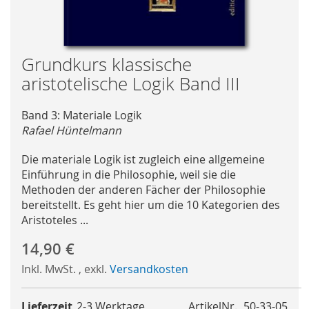
Skip
Grundkurs klassische
to
aristotelische Logik Band III
the
beginning
Band 3: Materiale Logik
of
Rafael Hüntelmann
the
images
Die materiale Logik ist zugleich eine allgemeine
gallery
Einführung in die Philosophie, weil sie die
Methoden der anderen Fächer der Philosophie
bereitstellt. Es geht hier um die 10 Kategorien des
Aristoteles ...
14,90 €
Inkl. MwSt.
,
exkl.
Versandkosten
Lieferzeit
2-3 Werktage
ArtikelNr.
50-33-05