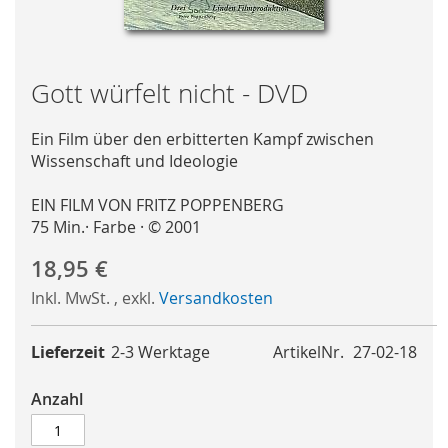
Skip
Gott würfelt nicht - DVD
to
the
Ein Film über den erbitterten Kampf zwischen
beginning
Wissenschaft und Ideologie
of
the
EIN FILM VON FRITZ POPPENBERG
images
75 Min.· Farbe · © 2001
gallery
18,95 €
Inkl. MwSt.
,
exkl.
Versandkosten
Lieferzeit
2-3 Werktage
ArtikelNr.
27-02-18
Anzahl