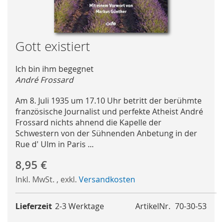
Skip
Gott existiert
to
the
Ich bin ihm begegnet
beginning
André Frossard
of
the
Am 8. Juli 1935 um 17.10 Uhr betritt der berühmte
images
französische Journalist und perfekte Atheist André
gallery
Frossard nichts ahnend die Kapelle der
Schwestern von der Sühnenden Anbetung in der
Rue d' Ulm in Paris ...
8,95 €
Inkl. MwSt.
,
exkl.
Versandkosten
Lieferzeit
2-3 Werktage
ArtikelNr.
70-30-53