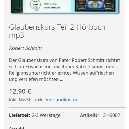
Skip
Glaubenskurs Teil 2 Hörbuch
to
mp3
the
beginning
Robert Schmitt
of
the
Der Glaubenskurs von Pater Robert Schmitt richtet
images
sich an Erwachsene, die ihr im Katechismus- oder
gallery
Religionsunterricht erlerntes Wissen auffrischen
und vertiefen möchten ...
12,90 €
Inkl. MwSt.
,
exkl.
Versandkosten
Lieferzeit
2-3 Werktage
ArtikelNr.
31-9002
Anzahl