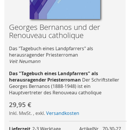
Skip
Georges Bernanos und der
to
Renouveau catholique
the
beginning
Das "Tagebuch eines Landpfarrers" als
of
herausragender Priesterroman
the
Veit Neumann
images
gallery
Das "Tagebuch eines Landpfarrers" als
herausragender Priesterroman
Der Schriftsteller
Georges Bernanos (1888-1948) ist ein
Hauptvertreter des Renouveau catholique
29,95 €
Inkl. MwSt.
,
exkl.
Versandkosten
Lieferzeit
2-3 Werktage
ArtikelNr.
70-30-27