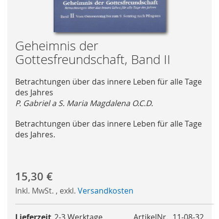
Skip
Geheimnis der
to
Gottesfreundschaft, Band II
the
beginning
Betrachtungen über das innere Leben für alle Tage
of
des Jahres
the
P. Gabriel a S. Maria Magdalena O.C.D.
images
gallery
Betrachtungen über das innere Leben für alle Tage
des Jahres.
15,30 €
Inkl. MwSt.
,
exkl.
Versandkosten
Lieferzeit
2-3 Werktage
ArtikelNr.
11-08-32