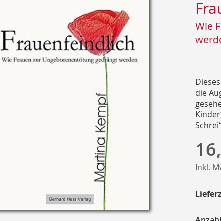
Fra
Wie F
werd
Dieses
die Au
gesehe
Kinder
Schrei“
16
Inkl. 
Lieferz
Anzahl