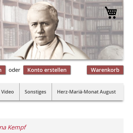
Mein 
n
Konto erstellen
Warenkorb
 Video
Sonstiges
Herz-Mariä-Monat August
ina Kempf