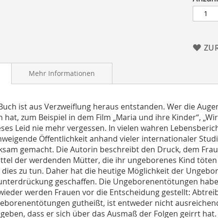
ZU
Mehr Informationen
Buch ist aus Verzweiflung heraus entstanden. Wer die Auge
 hat, zum Beispiel in dem Film „Maria und ihre Kinder“, „W
eses Leid nie mehr vergessen. In vielen wahren Lebensberi
hweigende Öffentlichkeit anhand vieler internationaler St
sam gemacht. Die Autorin beschreibt den Druck, dem Frau
ittel der werdenden Mütter, die ihr ungeborenes Kind töte
, dies zu tun. Daher hat die heutige Möglichkeit der Ungebo
nterdrückung geschaffen. Die Ungeborenentötungen haben s
ieder werden Frauen vor die Entscheidung gestellt: Abtre
eborenentötungen gutheißt, ist entweder nicht ausreichend 
ugeben, dass er sich über das Ausmaß der Folgen geirrt hat. 