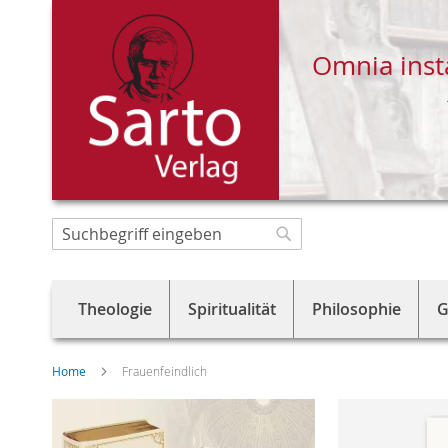
Omnia inst
Direkt
zum
Suche
Suche
Inhalt
Theologie
Spiritualität
Philosophie
G
Home
Frauenfeindlich
Skip
to