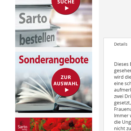
to
the
beginning
of
the
images
Details
gallery
Dieses 
gesehen
wird di
eine sc
aufmerk
zwei Dr
gesetzt
Frauenu
Immer w
die Ung
nicht z