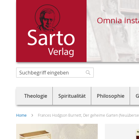
Omnia inst
Direkt
zum
Suche
Suche
Inhalt
Theologie
Spiritualität
Philosophie
G
Home
Frances Hodgson Burnett, Der geheime Garten (Neuüberse
Skip
to