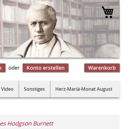
Mein 
n
Konto erstellen
Warenkorb
 Video
Sonstiges
Herz-Mariä-Monat August
es Hodgson Burnett