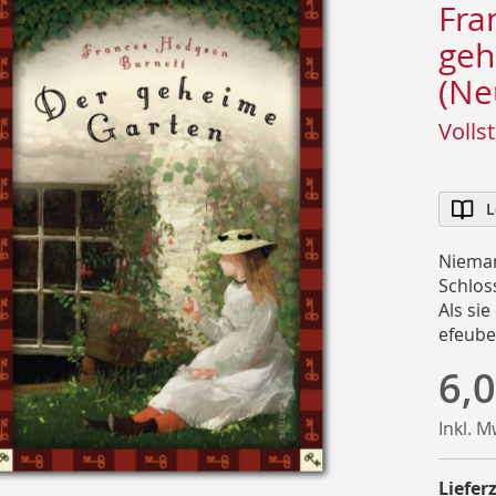
Fra
geh
(Ne
Volls
L
Nieman
Schlos
Als sie
efeube
6,0
Inkl. 
Lieferz