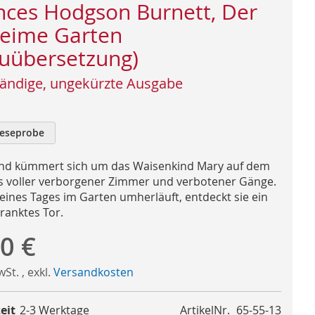
nces Hodgson Burnett, Der
eime Garten
uübersetzung)
tändige, ungekürzte Ausgabe
eseprobe
d kümmert sich um das Waisenkind Mary auf dem
s voller verborgener Zimmer und verbotener Gänge.
 eines Tages im Garten umherläuft, entdeckt sie ein
ranktes Tor.
0 €
MwSt.
,
exkl.
Versandkosten
eit
2-3 Werktage
ArtikelNr.
65-55-13