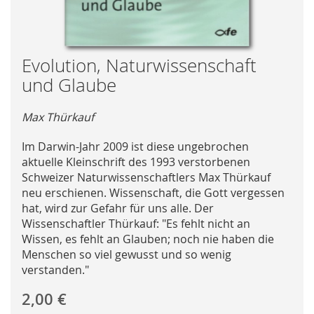
Skip
Evolution, Naturwissenschaft
to
und Glaube
the
beginning
Max Thürkauf
of
the
Im Darwin-Jahr 2009 ist diese ungebrochen
images
aktuelle Kleinschrift des 1993 verstorbenen
gallery
Schweizer Naturwissenschaftlers Max Thürkauf
neu erschienen. Wissenschaft, die Gott vergessen
hat, wird zur Gefahr für uns alle. Der
Wissenschaftler Thürkauf: "Es fehlt nicht an
Wissen, es fehlt an Glauben; noch nie haben die
Menschen so viel gewusst und so wenig
verstanden."
2,00 €