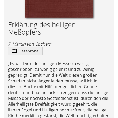
Skip
Erklärung des heiligen
to
Meßopfers
the
beginning
P. Martin von Cochem
of
Leseprobe
the
images
gallery
„Es wird von der heiligen Messe zu wenig
geschrieben, zu wenig gelehrt und zu wenig
gepredigt. Damit nun die Welt diesen großen
Schaden nicht länger leiden müsse, will ich in
diesem Buche mit Hilfe der göttlichen Gnade
deutlich und nachdrücklich zeigen, dass die heilige
Messe der höchste Gottesdienst ist, durch den die
Allerheiligste Dreifaltigkeit würdig geehrt, die
lieben Engel und Heiligen hoch erfreut, die heilige
Kirche merklich gestärkt, die Welt mächtig erhalten