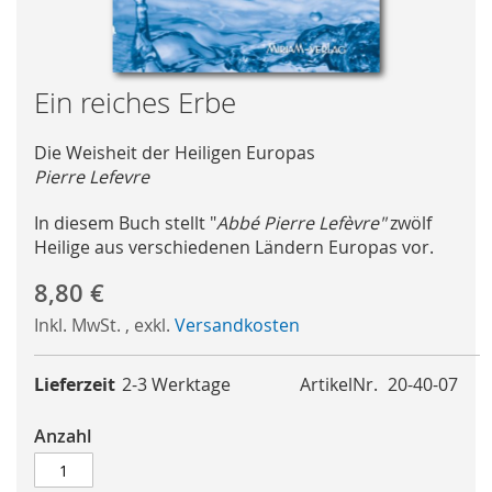
Skip
Ein reiches Erbe
to
the
Die Weisheit der Heiligen Europas
beginning
Pierre Lefevre
of
the
In diesem Buch stellt "
Abbé Pierre Lefèvre"
zwölf
images
Heilige aus verschiedenen Ländern Europas vor.
gallery
8,80 €
Inkl. MwSt.
,
exkl.
Versandkosten
Lieferzeit
2-3 Werktage
ArtikelNr.
20-40-07
Anzahl