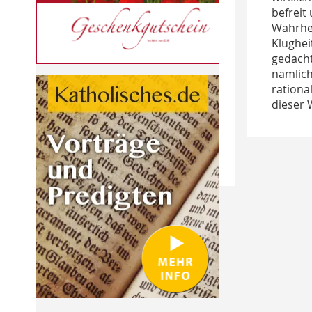
befreit
Wahrhei
Klughei
gedacht
nämlich
rationa
dieser 