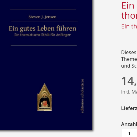
Ein
tho
Ein t
Dieses
Themen
und Sc
14
Inkl. 
Lieferz
Anzahl