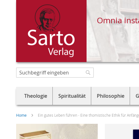
Omnia inst
Direkt
zum
Suche
Suche
Inhalt
Theologie
Spiritualität
Philosophie
G
Home
Ein gutes Leben führen - Eine thomistische Ethik für Anfäng
Skip
to