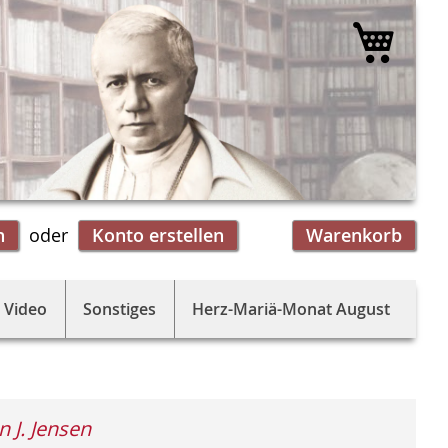
Mein 
n
Konto erstellen
Warenkorb
 Video
Sonstiges
Herz-Mariä-Monat August
n J. Jensen