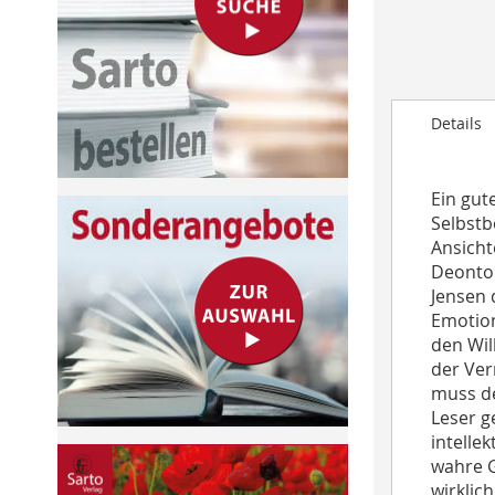
to
the
beginning
of
the
Details
images
gallery
Ein gut
Selbstb
Ansicht
Deontol
Jensen 
Emotion
den Wil
der Ver
muss de
Leser g
intelle
wahre G
wirklic