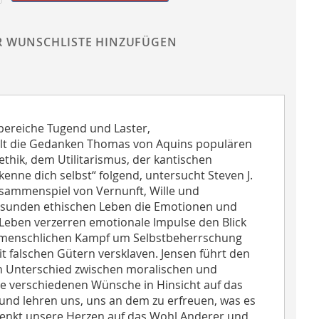
R WUNSCHLISTE HINZUFÜGEN
nbereiche Tugend und Laster,
llt die Gedanken Thomas von Aquins populären
thik, dem Utilitarismus, der kantischen
enne dich selbst“ folgend, untersucht Steven J.
usammenspiel von Vernunft, Wille und
gesunden ethischen Leben die Emotionen und
eben verzerren emotionale Impulse den Blick
Im menschlichen Kampf um Selbstbeherrschung
 falschen Gütern versklaven. Jensen führt den
en Unterschied zwischen moralischen und
re verschiedenen Wünsche in Hinsicht auf das
 und lehren uns, uns an dem zu erfreuen, was es
t lenkt unsere Herzen auf das Wohl Anderer und