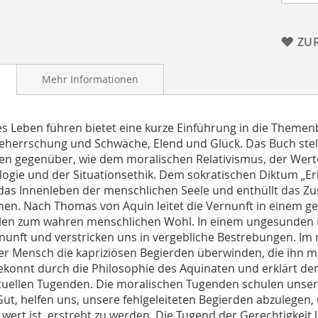
ZU
Mehr Informationen
es Leben führen bietet eine kurze Einführung in die Theme
eherrschung und Schwäche, Elend und Glück. Das Buch ste
en gegenüber, wie dem moralischen Relativismus, der Werte
ogie und der Situationsethik. Dem sokratischen Diktum „Erk
das Innenleben der menschlichen Seele und enthüllt das Z
en. Nach Thomas von Aquin leitet die Vernunft in einem 
len zum wahren menschlichen Wohl. In einem ungesunden L
nunft und verstricken uns in vergebliche Bestrebungen. 
r Mensch die kapriziösen Begierden überwinden, die ihn mit
ekonnt durch die Philosophie des Aquinaten und erklärt d
ktuellen Tugenden. Die moralischen Tugenden schulen unse
ut, helfen uns, unsere fehlgeleiteten Begierden abzulegen,
h wert ist, erstrebt zu werden. Die Tugend der Gerechtigkei