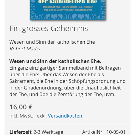
Skip
Ein grosses Geheimnis
to
the
Wesen und Sinn der katholischen Ehe
beginning
Robert Mäder
of
the
Wesen und Sinn der katholischen Ehe.
images
Ein ganz einzigartiger Sammelband mit Beiträgen
gallery
über die Ehe: Über das Wesen der Ehe als
Sakrament, die Ehe in der Schöpfungsordnung und
in der Gnadenordnung, über die Unauflöslichkeit
der Ehe, und übe die Zerstörung der Ehe, uvm.
16,00 €
Inkl. MwSt.
,
exkl.
Versandkosten
Lieferzeit
2-3 Werktage
ArtikelNr.
10-05-01