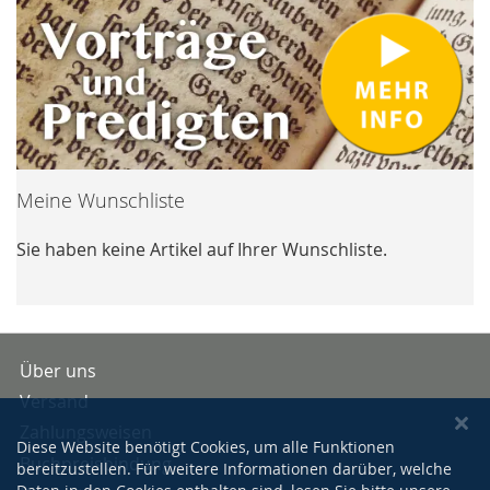
Meine Wunschliste
Sie haben keine Artikel auf Ihrer Wunschliste.
Über uns
Versand
Zahlungsweisen
Diese Website benötigt Cookies, um alle Funktionen
Buchpreisbindung
bereitzustellen. Für weitere Informationen darüber, welche