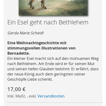
Skip
Ein Esel geht nach Bethlehem
to
the
Gerda Marie Scheidl
beginning
of
Eine Weihnachtsgeschichte mit
the
stimmungsvollen Illustrationen von
images
Bernadette.
gallery
Ein kleiner Esel macht sich auf den mühsamen Weg
nach Bethlehem. Am Ende wird er für seinen Mut
und seinen tiefen Glauben belohnt: Er erfährt, dass
der neue König auch dem geringsten seiner
Geschöpfe Liebe schenkt.
17,00 €
Inkl. MwSt.
,
exkl.
Versandkosten