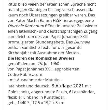
Ritus blieb vielen der lateinischen Sprache nicht
mächtigen Gläubigen bislang verschlossen, da
kaum noch Übersetzungen greifbar waren. Das
von Pater Martin Ramm FSSP herausgegebene
Diurnale Romanum
öffnet in unserer Zeit wieder
einen lateinisch- und deutschsprachigen Zugang
zum Reichtum des von Papst Johannes XXIII.
promulgierten Stundengebets. Das
Diurnale
enthält sämtliche Texte für das gesamte
Kirchenjahr mit Ausnahme der Metten.
Die Horen des Römischen Breviers
gemäß dem am 25. Juli 1960
von Papst Johannes XXIII. approbierten
Codex Rubricarum
- mit Ausnahme der Matutin -
3.Auflage 2021
lateinisch und deutsch.
mit
Goldschnitt, abgerundete Ecken, 6 Lesebänder,
flexibler Einband in Kunstleder.
geb., 1440 S., 12,5 x 19,2 x 3 cm