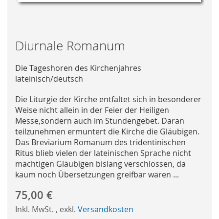
Skip
Diurnale Romanum
to
the
Die Tageshoren des Kirchenjahres
beginning
lateinisch/deutsch
of
the
Die Liturgie der Kirche entfaltet sich in besonderer
images
Weise nicht allein in der Feier der Heiligen
gallery
Messe,sondern auch im Stundengebet. Daran
teilzunehmen ermuntert die Kirche die Gläubigen.
Das Breviarium Romanum des tridentinischen
Ritus blieb vielen der lateinischen Sprache nicht
mächtigen Gläubigen bislang verschlossen, da
kaum noch Übersetzungen greifbar waren ...
75,00 €
Inkl. MwSt.
,
exkl.
Versandkosten