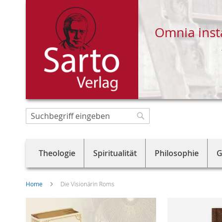
Omnia inst
Direkt
zum
Suche
Suche
Inhalt
Theologie
Spiritualität
Philosophie
G
Home
Die Visionärin Roms
Skip
to