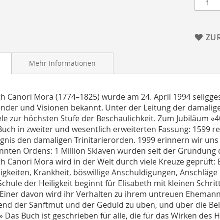
ZU
Mehr Informationen
th Canori Mora (1774–1825) wurde am 24. April 1994 seligge
nder und Visionen bekannt. Unter der Leitung der damaligen 
ele zur höchsten Stufe der Beschaulichkeit. Zum Jubiläum «4
Buch in zweiter und wesentlich erweiterten Fassung: 1599 re
nis den damaligen Trinitarierorden. 1999 erinnern wir uns 
nten Ordens: 1 Million Sklaven wurden seit der Gründung 
th Canori Mora wird in der Welt durch viele Kreuze geprüft:
igkeiten, Krankheit, böswillige Anschuldigungen, Anschläg
chule der Heiligkeit beginnt für Elisabeth mit kleinen Schrit
 Einer davon wird ihr Verhalten zu ihrem untreuen Ehemann
end der Sanftmut und der Geduld zu üben, und über die Be
.» Das Buch ist geschrieben für alle, die für das Wirken des