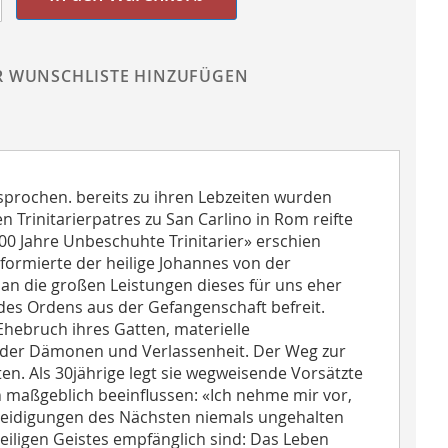
R WUNSCHLISTE HINZUFÜGEN
sprochen. bereits zu ihren Lebzeiten wurden
Trinitarierpatres zu San Carlino in Rom reifte
00 Jahre Unbeschuhte Trinitarier» erschien
formierte der heilige Johannes von der
an die großen Leistungen dieses für uns eher
des Ordens aus der Gefangenschaft befreit.
 Ehebruch ihres Gatten, materielle
e der Dämonen und Verlassenheit. Der Weg zur
ten. Als 30jährige legt sie wegweisende Vorsätzte
 maßgeblich beeinflussen: «Ich nehme mir vor,
leidigungen des Nächsten niemals ungehalten
 Heiligen Geistes empfänglich sind: Das Leben