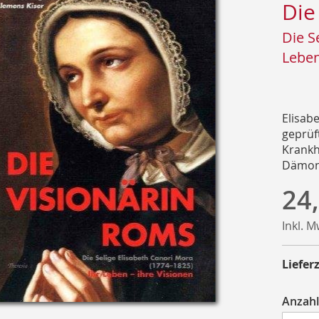
Die
Die S
Leben
Elisab
geprüf
Krankh
Dämone
24
Inkl. 
Lieferz
Anzahl