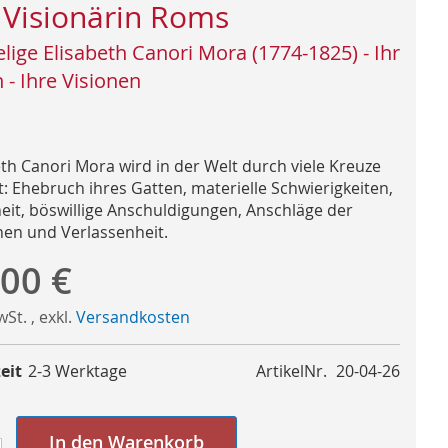
 Visionärin Roms
elige Elisabeth Canori Mora (1774-1825) - Ihr
 - Ihre Visionen
eth Canori Mora wird in der Welt durch viele Kreuze
t: Ehebruch ihres Gatten, materielle Schwierigkeiten,
eit, böswillige Anschuldigungen, Anschläge der
n und Verlassenheit.
,00 €
MwSt.
,
exkl.
Versandkosten
eit
2-3 Werktage
ArtikelNr.
20-04-26
In den Warenkorb