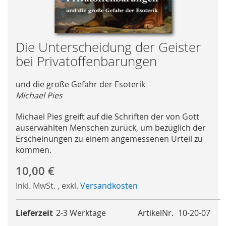
Skip
Die Unterscheidung der Geister
to
bei Privatoffenbarungen
the
beginning
und die große Gefahr der Esoterik
of
Michael Pies
the
images
Michael Pies greift auf die Schriften der von Gott
gallery
auserwählten Menschen zurück, um bezüglich der
Erscheinungen zu einem angemessenen Urteil zu
kommen.
10,00 €
Inkl. MwSt.
,
exkl.
Versandkosten
Lieferzeit
2-3 Werktage
ArtikelNr.
10-20-07