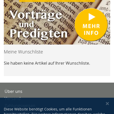
Meine Wunschliste
Sie haben keine Artikel auf Ihrer Wunschliste.
Über uns
Versand
Zahlungsweisen
Diese Website benötigt Cookies, um alle Funktionen
Buchpreisbindung