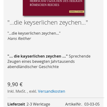
Skip
"...die keyserlichen zeychen..."
to
the
"...die keyserlichen zeychen..."
beginning
Hans Reither
of
the
images
"... die kayserlichen zeychen ..."
Sprechende
gallery
Zeugen eines bewegten Jahrtausends
abendländischer Geschichte
9,90 €
Inkl. MwSt.
,
exkl.
Versandkosten
Lieferzeit
2-3 Werktage
ArtikelNr.
03-03-05