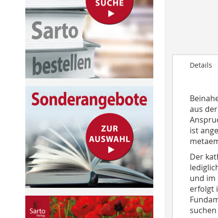
to
the
beginning
of
the
images
Details
gallery
Beinahe
aus der
Anspruc
ist ang
metaemp
Der kat
ledigli
und im 
erfolgt
Fundame
suchen 