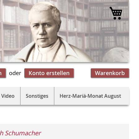
Mein 
n
Konto erstellen
Warenkorb
 Video
Sonstiges
Herz-Mariä-Monat August
ph Schumacher