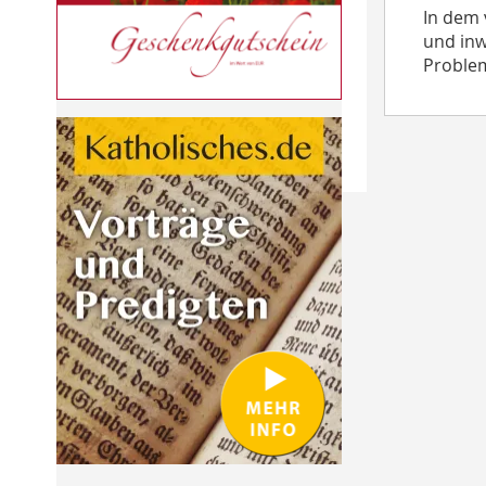
In dem 
und inw
Problem