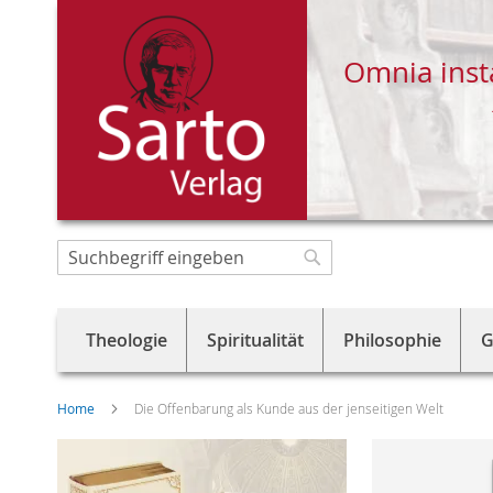
Omnia inst
Direkt
zum
Suche
Suche
Inhalt
Theologie
Spiritualität
Philosophie
G
Home
Die Offenbarung als Kunde aus der jenseitigen Welt
Skip
to