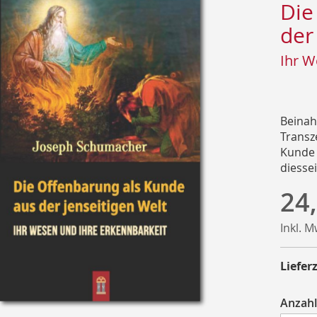
Die
der
Ihr W
Beinah
Transz
Kunde a
diesse
24
Inkl. 
Lieferz
Anzahl