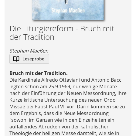
Skip
Die Liturgiereform - Bruch mit
to
der Tradition
the
beginning
Stephan Maeßen
of
Leseprobe
the
images
gallery
Bruch mit der Tradition.
Die Kardinäle Alfredo Ottaviani und Antonio Bacci
legten schon am 25.9.1969, nur wenige Monate
nach der Einführung der Neuen Messordnung, ihre
Kurze kritische Untersuchung des neuen Ordo
Missae bei Papst Paul VI. vor. Darin kommen sie zu
dem Ergebnis, dass die Neue Messordnung
"sowohl im Ganzen wie in den Einzelheiten ein
auffallendes Abrücken von der katholischen
Theologie der heiligen Messe darstellt, wie sie in