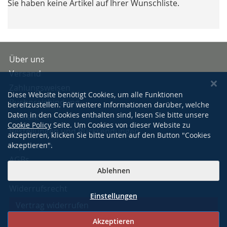
Sie haben keine Artikel auf Ihrer Wunschliste.
Über uns
Versand
Zahlungsweisen
Diese Website benötigt Cookies, um alle Funktionen
Buchpreisbindung
bereitzustellen. Für weitere Informationen darüber, welche
Daten in den Cookies enthalten sind, lesen Sie bitte unsere
Kontakt
Cookie Policy
Seite. Um Cookies von dieser Website zu
Bestellungen und Rücksendungen
akzeptieren, klicken Sie bitte unten auf den Button "Cookies
Impressum
akzeptieren".
AGBs
Ablehnen
Datenschutzerklärung
Widerrufsrecht
Einstellungen
Vertrag widerrufen
Akzeptieren