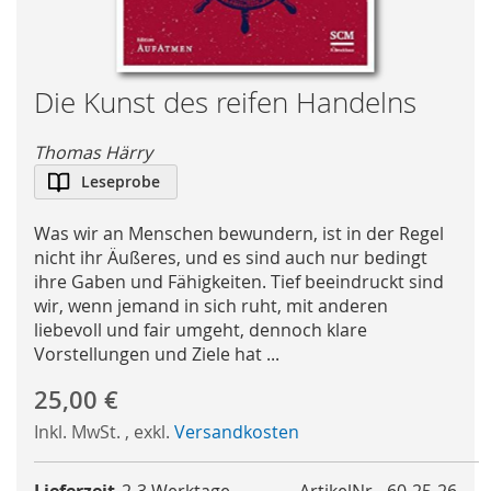
Skip
Die Kunst des reifen Handelns
to
the
Thomas Härry
beginning
Leseprobe
of
the
Was wir an Menschen bewundern, ist in der Regel
images
nicht ihr Äußeres, und es sind auch nur bedingt
gallery
ihre Gaben und Fähigkeiten. Tief beeindruckt sind
wir, wenn jemand in sich ruht, mit anderen
liebevoll und fair umgeht, dennoch klare
Vorstellungen und Ziele hat ...
25,00 €
Inkl. MwSt.
,
exkl.
Versandkosten