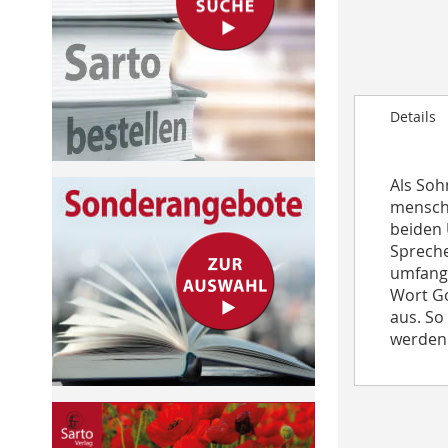
to
the
beginning
of
the
Details
images
gallery
Als Soh
menschl
beiden 
Spreche
umfangr
Wort Go
aus. So
werden 