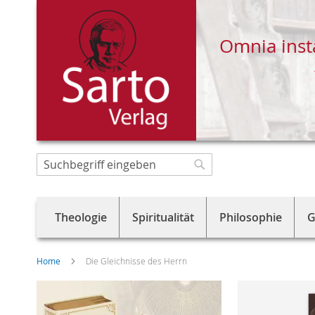
Omnia inst
Direkt
zum
Suche
Suche
Inhalt
Theologie
Spiritualität
Philosophie
G
Home
Die Gleichnisse des Herrn
Skip
to