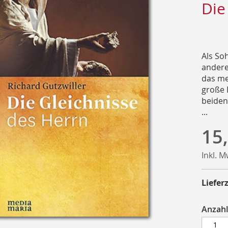
Die
Als So
andere
das me
große 
beiden
...
15
Inkl. 
Lieferz
Anzahl