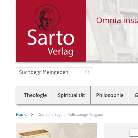
Omnia inst
Direkt
zum
Suche
Suche
Inhalt
Theologie
Spiritualität
Philosophie
G
Home
Deutsche Sagen - Vollständige Ausgabe
Skip
to