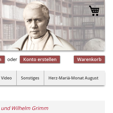
Mein 
n
Konto erstellen
Warenkorb
 Video
Sonstiges
Herz-Mariä-Monat August
b und Wilhelm Grimm