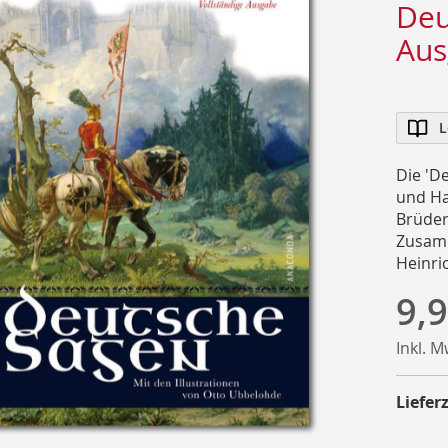
Deu
Aus
L
Die 'D
und Ha
Brüder
Zusamm
Heinri
9,9
Inkl. 
Lieferz