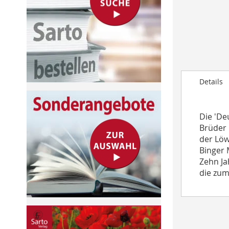
to
the
beginning
of
the
images
gallery
Details
Die 'De
Brüder 
der Löw
Binger 
Zehn Ja
die zum