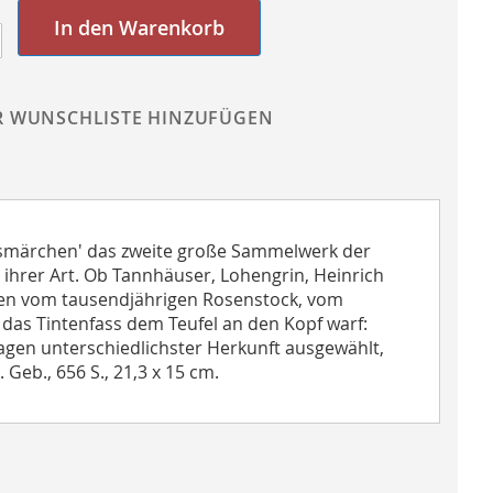
In den Warenkorb
R WUNSCHLISTE HINZUFÜGEN
usmärchen' das zweite große Sammelwerk der
hrer Art. Ob Tannhäuser, Lohengrin, Heinrich
ten vom tausendjährigen Rosenstock, vom
as Tintenfass dem Teufel an den Kopf warf:
agen unterschiedlichster Herkunft ausgewählt,
 Geb., 656 S., 21,3 x 15 cm.